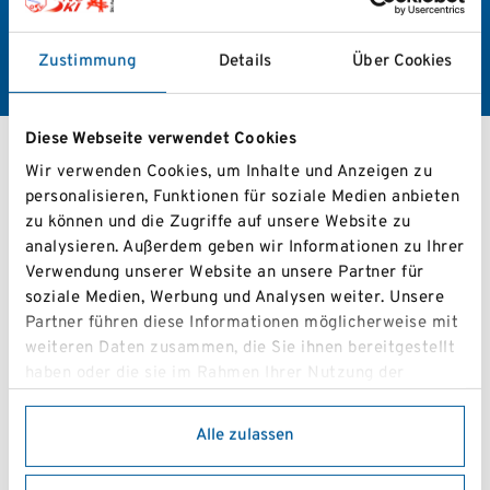
leistungsorientierten Skisport.
Zustimmung
Details
Über Cookies
Diese Webseite verwendet Cookies
Shortcarving
Wir verwenden Cookies, um Inhalte und Anzeigen zu
Christoph Ochenbauer
personalisieren, Funktionen für soziale Medien anbieten
Referent
zu können und die Zugriffe auf unsere Website zu
analysieren. Außerdem geben wir Informationen zu Ihrer
Verwendung unserer Website an unsere Partner für
soziale Medien, Werbung und Analysen weiter. Unsere
Partner führen diese Informationen möglicherweise mit
Zentrales Ziel im niederösterreichischen
weiteren Daten zusammen, die Sie ihnen bereitgestellt
Shortcarvingteam ist es, den Alpinen Rennsport mit
haben oder die sie im Rahmen Ihrer Nutzung der
dem Shortcarving zu verbinden und dadurch den
Dienste gesammelt haben.
bestmöglichen Lern- und Trainingsfaktor für unsere
Alle zulassen
niederösterreichischen Athletinnen und Athleten zu
schaffen. Mit Shortcarvern ist eine gute Balance und