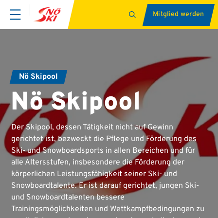
Mitglied werden
Nö Skipool
Nö Skipool
Der Skipool, dessen Tätigkeit nicht auf Gewinn
gerichtet ist, bezweckt die Pflege und Förderung des
Ski- und Snowboardsports in allen Bereichen und für
alle Altersstufen, insbesondere die Förderung der
körperlichen Leistungsfähigkeit seiner Ski- und
Snowboardtalente. Er ist darauf gerichtet, jungen Ski-
und Snowboardtalenten bessere
Trainingsmöglichkeiten und Wettkampfbedingungen zu