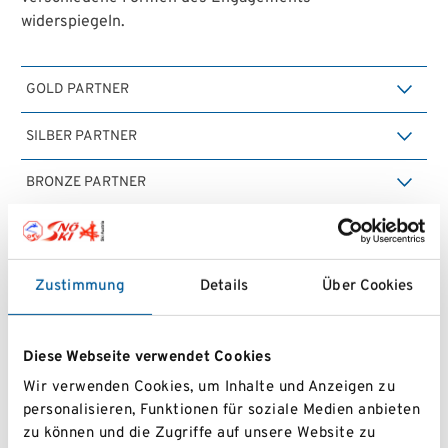
widerspiegeln.
GOLD PARTNER
SILBER PARTNER
BRONZE PARTNER
Förder- und Unterstützungspartner
Zustimmung
Details
Über Cookies
Neben den Hauptpartnerschaften gibt es
Förder- und
Unterstützungspartner
, die gezielt Projekte,
Nachwuchsprogramme oder Veranstaltungen
Diese Webseite verwendet Cookies
unterstützen.
Wir verwenden Cookies, um Inhalte und Anzeigen zu
personalisieren, Funktionen für soziale Medien anbieten
FÖRDER PARTNER
zu können und die Zugriffe auf unsere Website zu