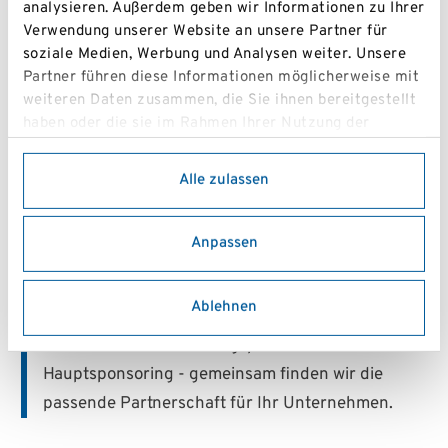
analysieren. Außerdem geben wir Informationen zu Ihrer
UNTERSTÜTZUNGS PARTNER
Verwendung unserer Website an unsere Partner für
soziale Medien, Werbung und Analysen weiter. Unsere
Partner führen diese Informationen möglicherweise mit
Sie möchten Partner
weiteren Daten zusammen, die Sie ihnen bereitgestellt
werden? Wir freuen uns auf
haben oder die sie im Rahmen Ihrer Nutzung der
Dienste gesammelt haben.
Ihre Kontaktaufnahme!
Alle zulassen
Der NÖ Skipool bietet engagierten Unternehmen
eine attraktive Plattform, um junge Talente im
Anpassen
Ski- und Snowboardsport zu fördern und
gleichzeitig ihre Marke in einem sportlichen und
Ablehnen
dynamischen Umfeld zu präsentieren.
Ob kleines Unterstützungspaket oder
Hauptsponsoring - gemeinsam finden wir die
passende Partnerschaft für Ihr Unternehmen.