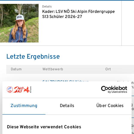
Details
Kader: LSV NÖ Ski Alpin Fördergruppe
S13 Schüler 2026-27
Letzte Ergebnisse
Datum
Wettbewerb
Ort
SALZBURGMILCH Kidscup
St. Anton
29.03.2026
/ Damenz
2026 FINALE
HISENSE NÖ KINDER
Göstling
Zustimmung
Details
Über Cookies
22.03.2026
Draxlerl
TALENTECUP Finale
Göstling
NÖ KINDER
Diese Webseite verwendet Cookies
22.03.2026
Hochkar
LANDESMEISTERSCHAFT
(Draxlerl