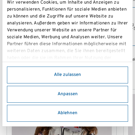
Wir verwenden Cookies, um Inhalte und Anzeigen zu
personalisieren, Funktionen für soziale Medien anbieten
SKIBEZIRKSMEISTERSCHAFT
zu können und die Zugriffe auf unsere Website zu
WEST INTERSPORT
analysieren. Außerdem geben wir Informationen zu Ihrer
Göstling
21.03.2026
WINNINGER BAMBINICUP
Almlift
Verwendung unserer Website an unsere Partner für
RAIBA MITTLERES
soziale Medien, Werbung und Analysen weiter. Unsere
MOSTVIERTEL KINDERC
Partner führen diese Informationen möglicherweise mit
weiteren Daten zusammen, die Sie ihnen bereitgestellt
SALZBURGMILCH KIDSCUP
haben oder die sie im Rahmen Ihrer Nutzung der
Schlossa
08.03.2026
2026 KIDS SKI FESTIVAL
Dienste gesammelt haben.
FUNSLOPE SL
Alle zulassen
Anpassen
Ablehnen