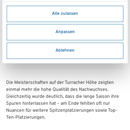
Dienste gesammelt haben.
Die intensiven
Alle zulassen
Trainingstage im Vorfeld
haben sich definitiv bezahlt
Anpassen
gemacht.
Ablehnen
Florian Langwieser, Schülersportwart zeigte sich
zufrieden.
Die Meisterschaften auf der Turracher Höhe zeigten
einmal mehr die hohe Qualität des Nachwuchses.
Gleichzeitig wurde deutlich, dass die lange Saison ihre
Spuren hinterlassen hat – am Ende fehlten oft nur
Nuancen für weitere Spitzenplatzierungen sowie Top-
Ten-Platzierungen.