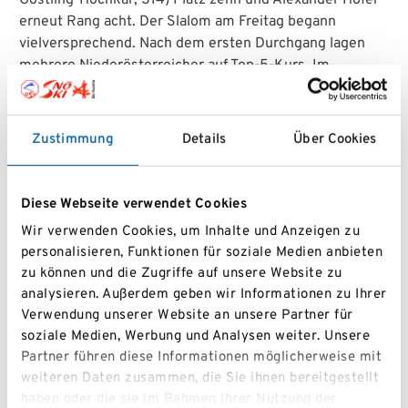
erneut Rang acht. Der Slalom am Freitag begann
vielversprechend. Nach dem ersten Durchgang lagen
mehrere Niederösterreicher auf Top-5-Kurs. Im
entscheidenden zweiten Lauf verhinderten jedoch
Ausfälle und kleine Fehler bessere Platzierungen.
Larissa Hofer (Schi Tullnerfeld, S14) wurde Achte,
Zustimmung
Details
Über Cookies
Marco Rohregger (Sportunion Waidhofen, S16) belegte
Rang sieben. Trotz dieser Rückschläge fällt die
Gesamtbilanz klar positiv aus: Zwei ÖM-Medaillen
Diese Webseite verwendet Cookies
durch Johanna Fuxsteiner sowie mehrere Top-10-
Wir verwenden Cookies, um Inhalte und Anzeigen zu
Ergebnisse unterstreichen die Leistungsdichte im
personalisieren, Funktionen für soziale Medien anbieten
Team Niederösterreich. Trainer Markus Erhardt fand
zu können und die Zugriffe auf unsere Website zu
nach dem Rennen klare Worte: „Rennschwein
analysieren. Außerdem geben wir Informationen zu Ihrer
Fuxsteiner bringt es auf den Punkt.“
Verwendung unserer Website an unsere Partner für
soziale Medien, Werbung und Analysen weiter. Unsere
Partner führen diese Informationen möglicherweise mit
weiteren Daten zusammen, die Sie ihnen bereitgestellt
haben oder die sie im Rahmen Ihrer Nutzung der