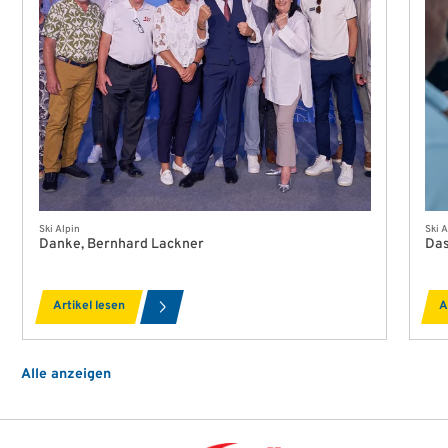
Ski Alpin
Ski A
Danke, Bernhard Lackner
Das
Artikel lesen
A
Alle anzeigen