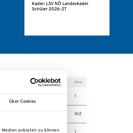
Kader: LSV NÖ Landeskader
Schüler 2026-27
Rang
1
s, Hochkar (Draxlerloch)
Über Cookies
NIZ
hutstrecke
e Medien anbieten zu können
1
hutstrecke