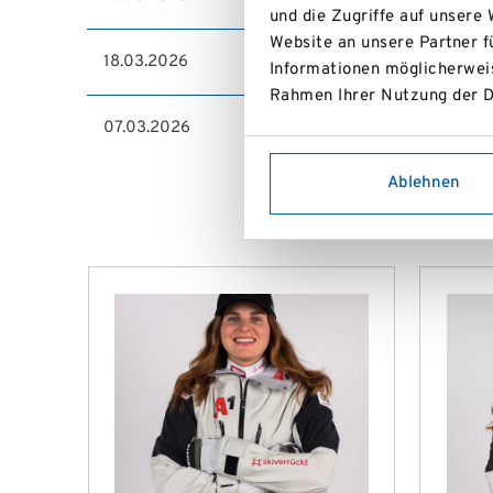
und die Zugriffe auf unsere
Website an unsere Partner f
18.03.2026
SALZBURGMILCH KIDSCUP 2026 ÖS
Informationen möglicherweis
Rahmen Ihrer Nutzung der D
07.03.2026
NÖ RAIFFEISEN CLUB NWC + OAC Ren
Ablehnen