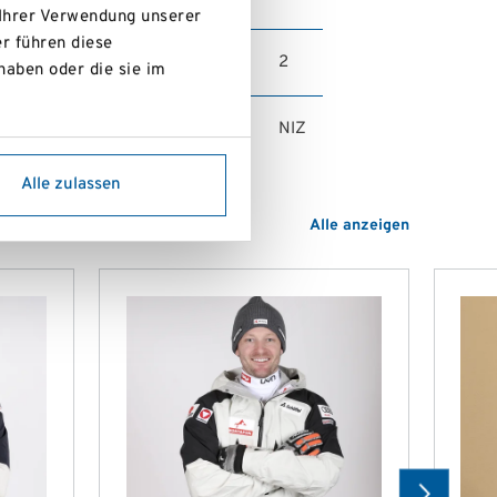
 Ihrer Verwendung unserer
r führen diese
2
Strecke
haben oder die sie im
NIZ
enkogel Südhang
Alle zulassen
Alle anzeigen