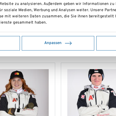
 Website zu analysieren. Außerdem geben wir Informationen zu
ür soziale Medien, Werbung und Analysen weiter. Unsere Partne
Turrachbahn FIS - 
V SCHÜLERMEISTERSCHAFTEN
e mit weiteren Daten zusammen, die Sie ihnen bereitgestellt 
ienste gesammelt haben.
Semmering Hirsch
nen 2
Anpassen