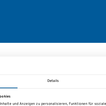
Ort
Göstling an der Ybb
Details
Turrachbahn Eisen
V SCHÜLERMEISTERSCHAFTEN
ookies
nhalte und Anzeigen zu personalisieren, Funktionen für sozial
Turrachbahn Eisen
V SCHÜLERMEISTERSCHAFTEN