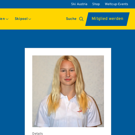
Ski Austria
Shop
Weltcup-Events
Mitglied werden
len
Skipool
Suche
Details