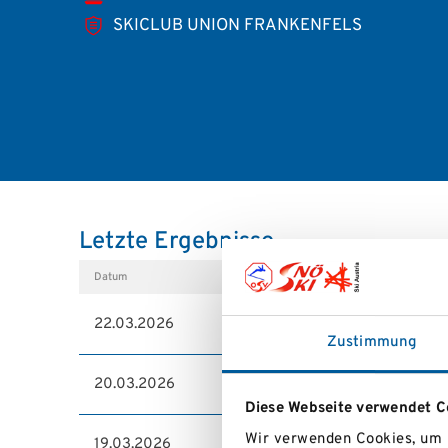
SKICLUB UNION FRANKENFELS
Letzte Ergebnisse
Datum
Wettbewerb
22.03.2026
NÖ RAIFFEISEN CLUB NWC Finale
Zustimmung
20.03.2026
SALZBURGMILCH KIDSCUP 2026 ÖS
Diese Webseite verwendet C
Wir verwenden Cookies, um I
19.03.2026
SALZBURGMILCH KIDSCUP 2026 ÖS