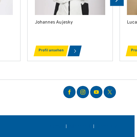
Johannes Aujesky
Luca
Profil ansehen
Pro
Kontakt
Datenschutz
Impressum