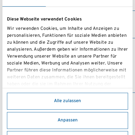
LSVNÖ
NÖ LANGLAUF
Diese Webseite verwendet Cookies
Skidorf
22.03.2026
2
LANDESCUP
Kirchbach
Wir verwenden Cookies, um Inhalte und Anzeigen zu
Bergsprint
personalisieren, Funktionen für soziale Medien anbieten
zu können und die Zugriffe auf unsere Website zu
Energie Stmk
analysieren. Außerdem geben wir Informationen zu Ihrer
Langlauf
Verwendung unserer Website an unsere Partner für
Landescup Finale
(Steir MS) CT &
Ramsau am
soziale Medien, Werbung und Analysen weiter. Unsere
15.03.2026
3
Dachstein
Fischer-Kelag
Partner führen diese Informationen möglicherweise mit
Langlaufcup
weiteren Daten zusammen, die Sie ihnen bereitgestellt
2026 & ÖM
haben oder die sie im Rahmen Ihrer Nutzung der
MASTERS
Dienste gesammelt haben.
Alle zulassen
NÖ LANGLAUF
LANDESCUP
Lackenhof -
28.02.2026
2
Ötscherwiese
EISENSTRASSEN
LANGLAUFCUP
Anpassen