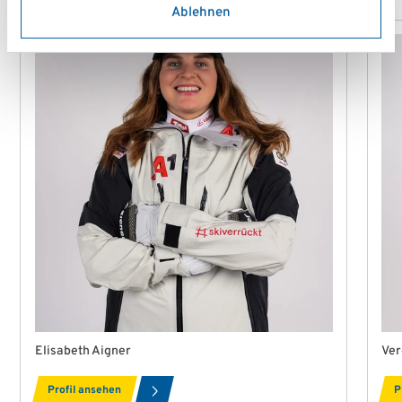
Ablehnen
Elisabeth Aigner
Ver
Profil ansehen
P