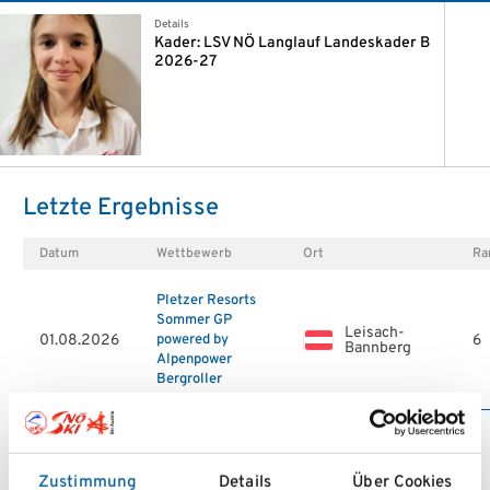
Details
Kader: LSV NÖ Langlauf Landeskader B
2026-27
Letzte Ergebnisse
Datum
Wettbewerb
Ort
Ra
Pletzer Resorts
Sommer GP
Leisach-
01.08.2026
6
powered by
Bannberg
Alpenpower
Bergroller
DER
Kernhof
DOPPELSTOCK
28.06.2026
Camping
3
SKIROLLERCUP
Zustimmung
Details
Über Cookies
Gippelblick