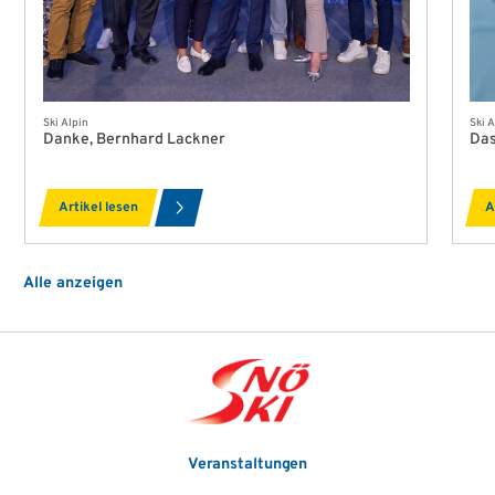
Ski Alpin
Ski A
Danke, Bernhard Lackner
Das
Artikel lesen
A
Alle anzeigen
Veranstaltungen