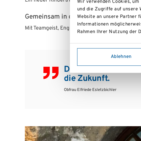
Ein neuer Kindertrainingsplan ist in Ausarbeitu
Wir verwenden Cookies, um I
und die Zugriffe auf unsere
Gemeinsam in die Zukunft
Website an unsere Partner f
Informationen möglicherweis
Mit Teamgeist, Engagement und Freude am Skispo
Rahmen Ihrer Nutzung der D
Ablehnen
Der Dank an alle Hel
die Zukunft.
Obfrau Elfriede Esletzbichler