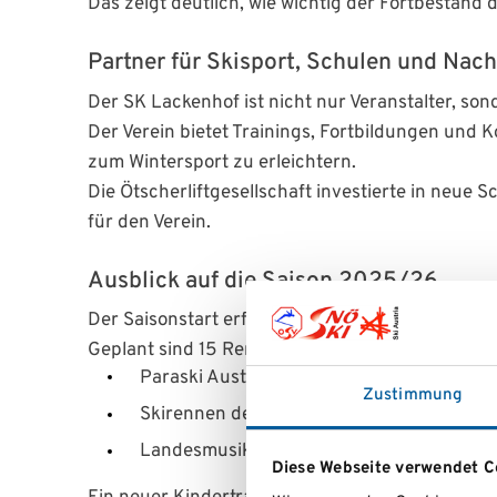
Das zeigt deutlich, wie wichtig der Fortbestand
Partner für Skisport, Schulen und Nac
Der SK Lackenhof ist nicht nur Veranstalter, son
Der Verein bietet Trainings, Fortbildungen un
zum Wintersport zu erleichtern.
Die Ötscherliftgesellschaft investierte in neue 
für den Verein.
Ausblick auf die Saison 2025/26
Der Saisonstart erfolgt Ende November mit dem t
Geplant sind 15 Renntage mit insgesamt 21 Bewe
Paraski Austria Cup
Zustimmung
Skirennen der Landesbediensteten
Landesmusikanten-Skimeisterschaft
Diese Webseite verwendet C