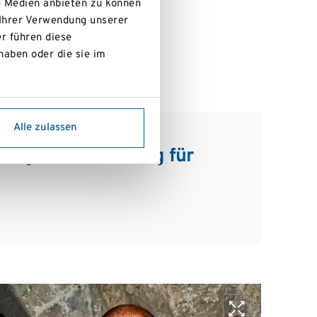
epasst.
e Medien anbieten zu können
 Ihrer Verwendung unserer
r führen diese
haben oder die sie im
Alle zulassen
ndlage und Hoffnung für