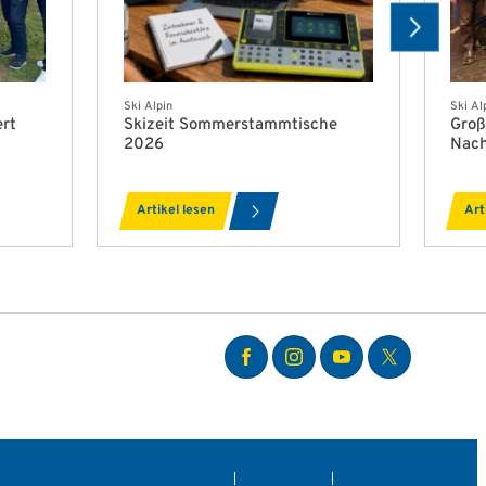
Ski Alpin
Ski Al
ert
Skizeit Sommerstammtische
Groß
2026
Nac
Artikel lesen
Art
Kontakt
Datenschutz
Impressum