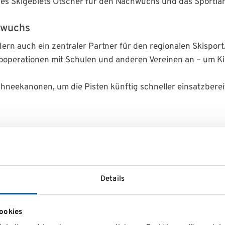
 des Skigebiets Ötscher für den Nachwuchs und das Sportlan
hwuchs
dern auch ein zentraler Partner für den regionalen Skisport
d Kooperationen mit Schulen und anderen Vereinen an – um
Schneekanonen, um die Pisten künftig schneller einsatzberei
raditionellen Freifahren am Kitzsteinhorn.
rben, darunter:
Details
ookies