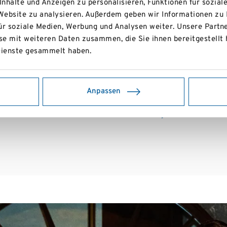
ng und wird flexibel an Wetter- und Schneeverhältnisse ang
nhalte und Anzeigen zu personalisieren, Funktionen für sozial
 Website zu analysieren. Außerdem geben wir Informationen zu
ür soziale Medien, Werbung und Analysen weiter. Unsere Partne
e mit weiteren Daten zusammen, die Sie ihnen bereitgestellt 
rt geht der Skiklub Lackenhof in die neue Saison.
ienste gesammelt haben.
Anpassen
ferinnen und Helfer ist Ansporn, Gru