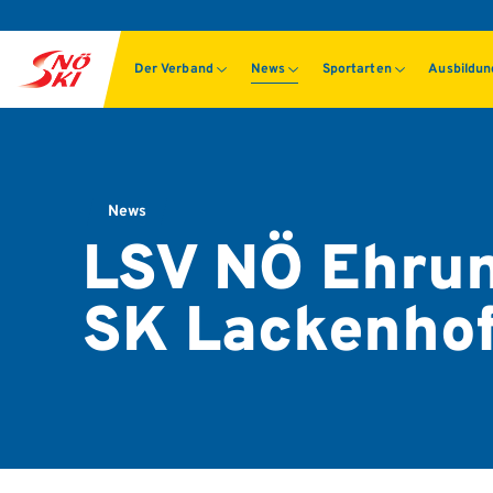
Der Verband
News
Sportarten
Ausbildu
News
LSV NÖ Ehrun
SK Lackenho