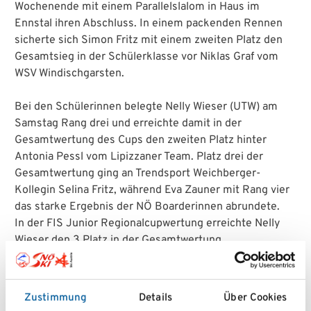
Wochenende mit einem Parallelslalom in Haus im
Ennstal ihren Abschluss. In einem packenden Rennen
sicherte sich Simon Fritz mit einem zweiten Platz den
Gesamtsieg in der Schülerklasse vor Niklas Graf vom
WSV Windischgarsten.
Bei den Schülerinnen belegte Nelly Wieser (UTW) am
Samstag Rang drei und erreichte damit in der
Gesamtwertung des Cups den zweiten Platz hinter
Antonia Pessl vom Lipizzaner Team. Platz drei der
Gesamtwertung ging an Trendsport Weichberger-
Kollegin Selina Fritz, während Eva Zauner mit Rang vier
das starke Ergebnis der NÖ Boarderinnen abrundete.
In der FIS Junior Regionalcupwertung erreichte Nelly
Wieser den 3 Platz in der Gesamtwertung
Auch in der Kinderklasse war Trendsport Weichberger
erfolgreich: Sophie Fritz holte sich hier den
Gesamtsieg und krönte damit eine erfolgreiche Saison.
Zustimmung
Details
Über Cookies