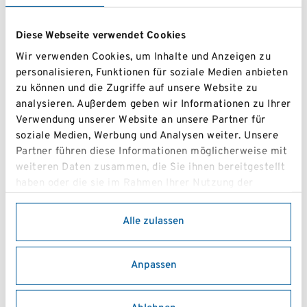
Mit diesem Rennen endete die alpine Snowboard-
Diese Webseite verwendet Cookies
Saison der Challenge-Serie. Kommende Woche folgt
die österreichische Meisterschaft im Snowboardcross
Wir verwenden Cookies, um Inhalte und Anzeigen zu
im Kühtai.
@snowboard_noe
personalisieren, Funktionen für soziale Medien anbieten
zu können und die Zugriffe auf unsere Website zu
analysieren. Außerdem geben wir Informationen zu Ihrer
Auch die Jugend zeigte starke Leistungen beim FIS
Verwendung unserer Website an unsere Partner für
Junioren-Regionalcup.
soziale Medien, Werbung und Analysen weiter. Unsere
Partner führen diese Informationen möglicherweise mit
Joachim Gravogl (UTW) sicherte sich am Samstag den
weiteren Daten zusammen, die Sie ihnen bereitgestellt
Sieg im Parallelslalom und setzte damit ein starkes
haben oder die sie im Rahmen Ihrer Nutzung der
Zeichen zum Saisonende. Auch am Sonntag bewies er
Dienste gesammelt haben.
seine Klasse und erreichte den zweiten Platz.
Alle zulassen
Theresa Fuchs vom USC Lilienfeld zeigte sich ebenfalls
in Bestform und konnte an beiden Renntagen mit zwei
Anpassen
dritten Plätzen überzeugen.
Wir gratulieren allen Athletinnen und Athleten zu ihren