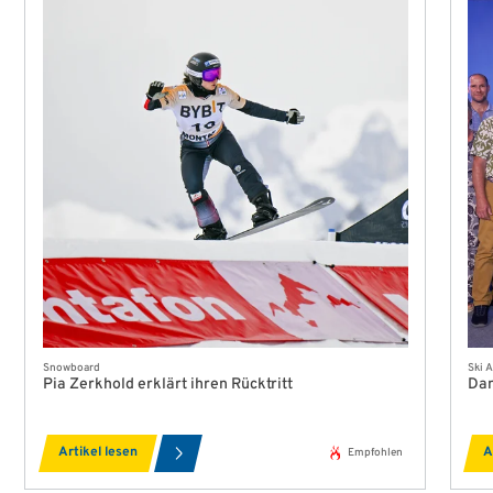
Snowboard
Ski A
Pia Zerkhold erklärt ihren Rücktritt
Dan
Artikel lesen
A
Empfohlen