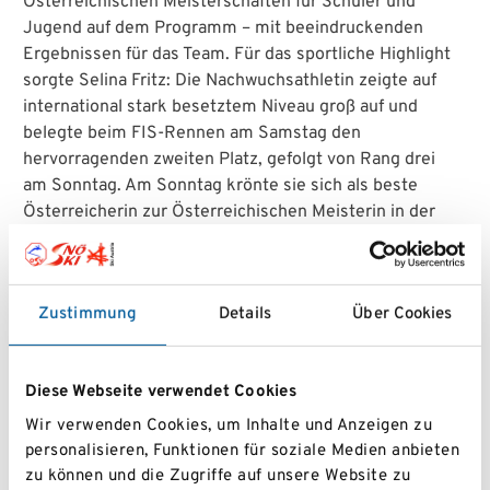
Österreichischen Meisterschaften für Schüler und
Jugend auf dem Programm – mit beeindruckenden
Ergebnissen für das Team. Für das sportliche Highlight
sorgte Selina Fritz: Die Nachwuchsathletin zeigte auf
international stark besetztem Niveau groß auf und
belegte beim FIS-Rennen am Samstag den
hervorragenden zweiten Platz, gefolgt von Rang drei
am Sonntag. Am Sonntag krönte sie sich als beste
Österreicherin zur Österreichischen Meisterin in der
Jugendklasse. Besonders bemerkenswert: Am
Sonntag stellte sie mit der schnellsten
Qualifikationszeit des gesamten Teilnehmerfeldes ihre
Zustimmung
Details
Über Cookies
starke Form eindrucksvoll unter Beweis. Auch Niklas
Jecel überzeugte mit konstant starken Leistungen.
Sowohl am Samstag als auch am Sonntag belegte er
Diese Webseite verwendet Cookies
jeweils den sechsten Platz im internationalen
Starterfeld. Als bester Österreicher sicherte er sich am
Wir verwenden Cookies, um Inhalte und Anzeigen zu
Sonntag damit den Österreichischen Meistertitel in
personalisieren, Funktionen für soziale Medien anbieten
der Schülerklasse und holte diesen nach
zu können und die Zugriffe auf unsere Website zu