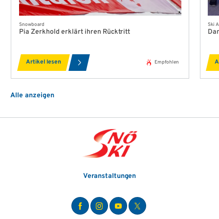
Snowboard
Ski A
Pia Zerkhold erklärt ihren Rücktritt
Dan
Artikel lesen
A
Empfohlen
Alle anzeigen
Veranstaltungen