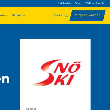
Ski Austria
Shop
Weltcup-Events
Mitglied werden
len
Skipool
Suche
en
Kontakt