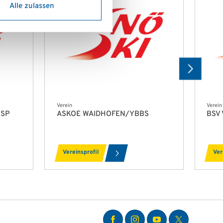
Alle zulassen
Verein
Verein
WSP
ASKOE WAIDHOFEN/YBBS
BSV 
Vereinsprofil
Ver