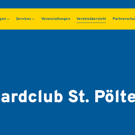
ngen
Services
Veranstaltungen
Vereinsübersicht
Partnerschu
rdclub St. Pölt
n/Steinfeld