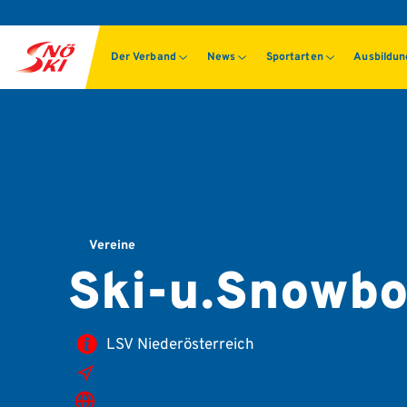
Der Verband
News
Sportarten
Ausbildu
Vereine
Ski-u.Snowboa
LSV Niederösterreich
Leopold Kunschakstrasse 17, 3151 St.George
Zur Website