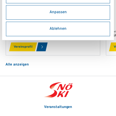
Anpassen
Ablehnen
Verein
Vere
Academy1.at
AS
Vereinsprofil
V
Alle anzeigen
Veranstaltungen