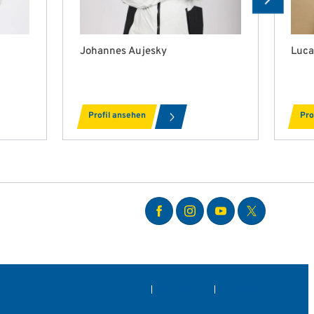
Johannes Aujesky
Luca
Profil ansehen
Pro
Kontakt
Datenschutz
Impressum