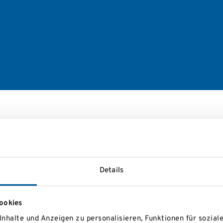
Ort
Kernhof Camping 
RCUP LSVNÖ
Details
Kernhof Camping 
RCUP LSVNÖ
ookies
nhalte und Anzeigen zu personalisieren, Funktionen für sozial
Kernhof Camping 
RCUP LSVNÖ