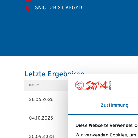
SKICLUB ST. AEGYD
Letzte Ergebnisse
Datum
Wettbewerb
28.06.2026
DER DOPPELSTOCK SKIROLLE
Zustimmung
04.10.2025
DER DOPPELSTOCK SKIROLLE
Diese Webseite verwendet C
Wir verwenden Cookies, um I
30.09.2023
DER DOPPELSTOCK SKIROLLE