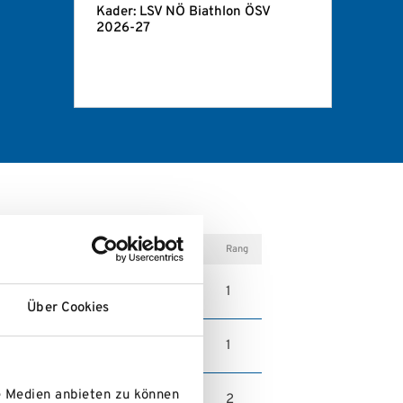
Kader: LSV NÖ Biathlon ÖSV
2026-27
Rang
1
Gippelblick
Über Cookies
1
Gippelblick
e Medien anbieten zu können
2
Gippelblick