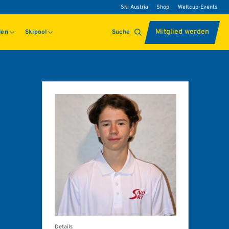
Ski Austria
Shop
Weltcup-Events
Mitglied werden
len
Skipool
Suche
Details