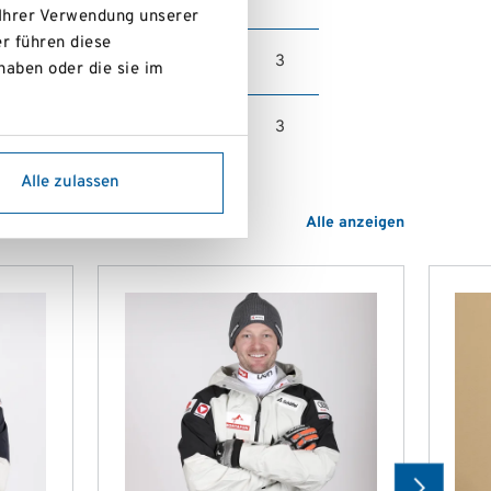
 Ihrer Verwendung unserer
r führen diese
3
haben oder die sie im
3
bbs, Hochreit
Alle zulassen
Alle anzeigen