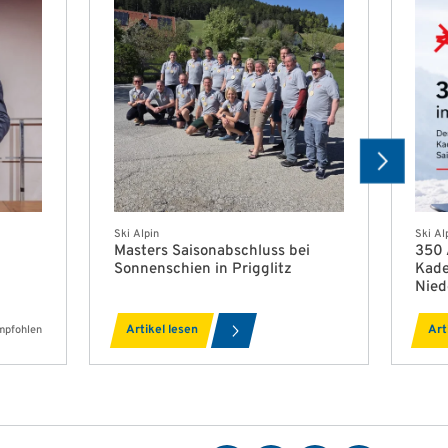
Ski Alpin
Ski Al
Masters Saisonabschluss bei
350 
Sonnenschien in Prigglitz
Kade
Nied
Artikel lesen
Art
mpfohlen