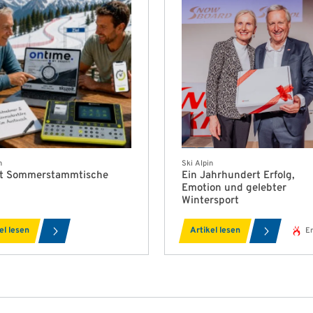
n
Ski Alpin
it Sommerstammtische
Ein Jahrhundert Erfolg,
Emotion und gelebter
Wintersport
el lesen
Artikel lesen
E