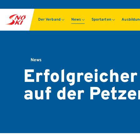
Der Verband
News
Sportarten
Ausbildu
News
Erfolgreicher
auf der Petze