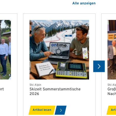
Alle anzeigen
Ski Alpin
Ski Al
ert
Skizeit Sommerstammtische
Groß
2026
Nac
Artikel lesen
Art