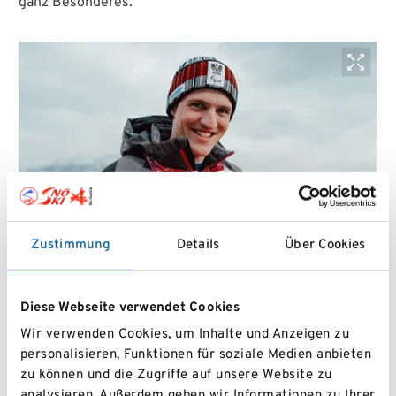
ganz Besonderes.“
© GEPA/ÖPC
Zustimmung
Details
Über Cookies
Zu seinen zwei Goldmedaillen gesellt sich eine weitere
Bronzemedaille dazu: Johannes Aigner
Diese Webseite verwendet Cookies
In der sehbehinderten Klasse der Herren sicherte sich
Wir verwenden Cookies, um Inhalte und Anzeigen zu
Johannes Aigner
mit Guide
Nico Haberl
die dritte
personalisieren, Funktionen für soziale Medien anbieten
Medaille im dritten Bewerb der Spiele. Nach zwei
zu können und die Zugriffe auf unsere Website zu
Goldmedaillen in Abfahrt und Super-G holten die
analysieren. Außerdem geben wir Informationen zu Ihrer