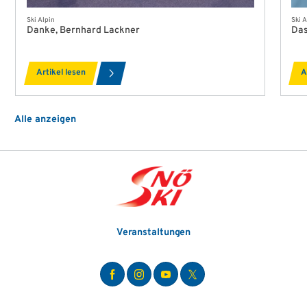
Ski Alpin
Ski A
Danke, Bernhard Lackner
Das
Artikel lesen
A
Alle anzeigen
Veranstaltungen