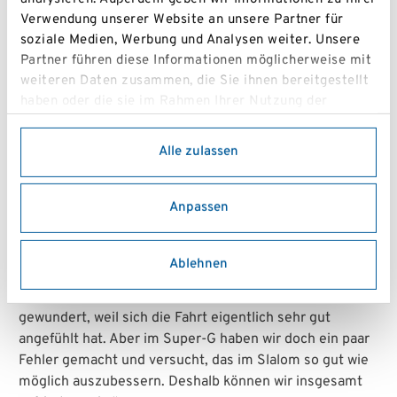
beiden Niederösterreicher in der Kombination die
Verwendung unserer Website an unsere Partner für
Bronzemedaille.
soziale Medien, Werbung und Analysen weiter. Unsere
Partner führen diese Informationen möglicherweise mit
Nach einem Fehler im Super-G lag Aigner auf
weiteren Daten zusammen, die Sie ihnen bereitgestellt
Zwischenrang drei und sollte diese Position im Slalom
haben oder die sie im Rahmen Ihrer Nutzung der
verteidigen. Der Rückstand auf Sieger Giacomo
Dienste gesammelt haben.
Bertagnoli (ITA) betrug 1,04 Sekunden, jener auf
Alle zulassen
Silbermedaillengewinner Neil Simpson (GBR) 0,65
Sekunden). Der viertplatzierte Kanadier Kalle Erisson
lag nur fünf Hundertstel hinter Aigner.
Anpassen
„Wie ich in den letzten Tagen schon gesagt habe: Eine
Medaille ist nicht selbstverständlich. Das darf man nie
Ablehnen
als gegeben ansehen“, konnte sich Aigner über Bronze
freuen. „Die Zeit im Ziel hat mich zuerst etwas
gewundert, weil sich die Fahrt eigentlich sehr gut
angefühlt hat. Aber im Super-G haben wir doch ein paar
Fehler gemacht und versucht, das im Slalom so gut wie
möglich auszubessern. Deshalb können wir insgesamt