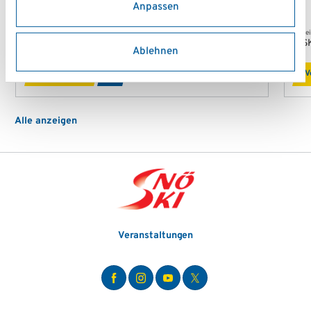
Anpassen
Verein
Vere
Academy1.at
AS
Ablehnen
Vereinsprofil
V
Alle anzeigen
Veranstaltungen