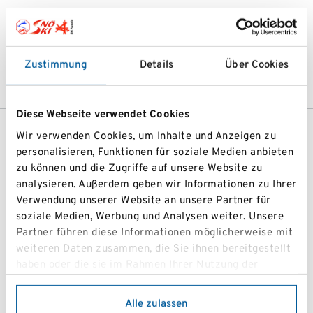
Kontakt
0676/89951297
0676/6703906
fam.hohl@gmx.at;
Zustimmung
Details
Über Cookies
Michael.Hohl@polizei.gv.at
Diese Webseite verwendet Cookies
Wir verwenden Cookies, um Inhalte und Anzeigen zu
personalisieren, Funktionen für soziale Medien anbieten
zu können und die Zugriffe auf unsere Website zu
analysieren. Außerdem geben wir Informationen zu Ihrer
Verwendung unserer Website an unsere Partner für
soziale Medien, Werbung und Analysen weiter. Unsere
Partner führen diese Informationen möglicherweise mit
weiteren Daten zusammen, die Sie ihnen bereitgestellt
haben oder die sie im Rahmen Ihrer Nutzung der
Dienste gesammelt haben.
Alle zulassen