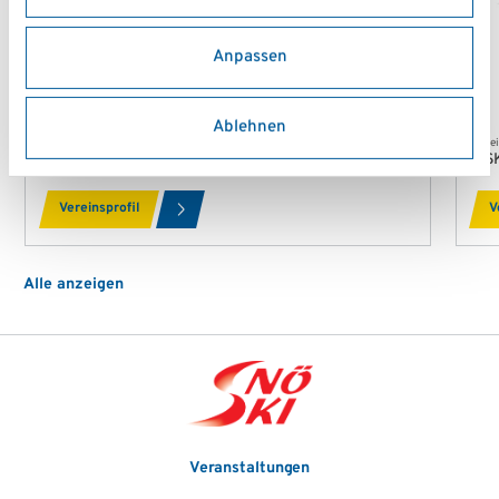
Anpassen
Ablehnen
Verein
Vere
Academy1.at
AS
Vereinsprofil
V
Alle anzeigen
Veranstaltungen