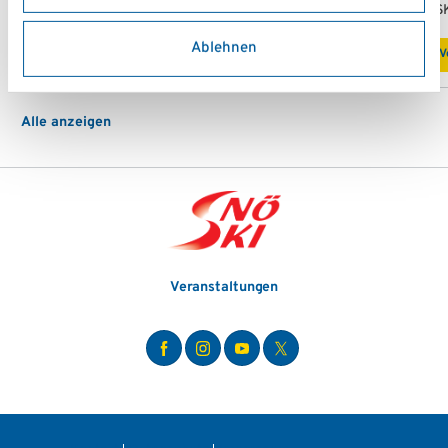
Academy1.at
AS
Ablehnen
Vereinsprofil
V
Alle anzeigen
Veranstaltungen