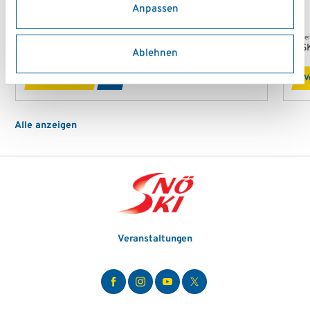
Anpassen
Verein
Vere
Academy1.at
AS
Ablehnen
Vereinsprofil
V
Alle anzeigen
Veranstaltungen