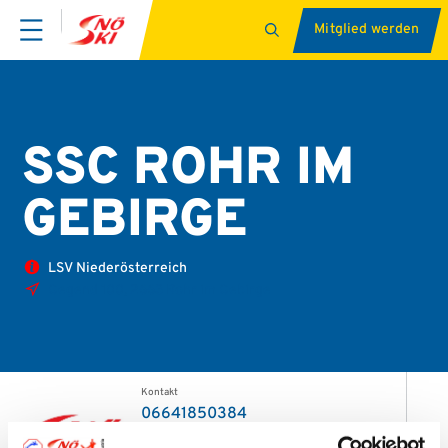
Mitglied werden
SSC ROHR IM
GEBIRGE
LSV Niederösterreich
Gegend 100, 2663 Rohr im Gebirge
Kontakt
06641850384
06603522327