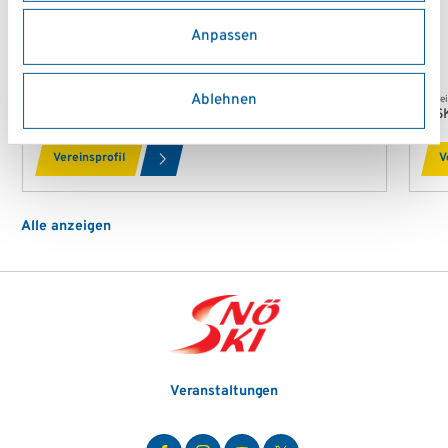
Anpassen
Ablehnen
Verein
Vere
Academy1.at
AS
Vereinsprofil
V
Alle anzeigen
Veranstaltungen